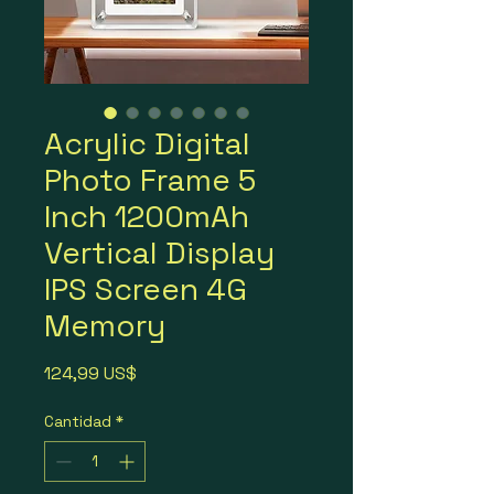
Acrylic Digital
Photo Frame 5
Inch 1200mAh
Vertical Display
IPS Screen 4G
Memory
Precio
124,99 US$
Cantidad
*