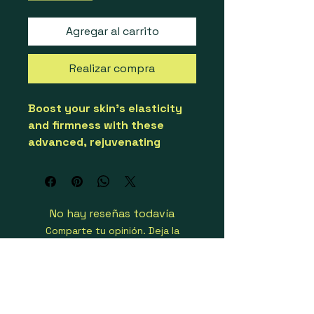
Agregar al carrito
Realizar compra
Boost your skin’s elasticity 
and firmness with these 
advanced, rejuvenating 
serums, exclusively 
formulated by BYMANYC New 
York for a radiant, youthful 
appearance.
No hay reseñas todavía
PREMIUM – NATURAL – 
Comparte tu opinión. Deja la
ORGANIC – AND VEGAN PACK
primera reseña.
Dejar una reseña