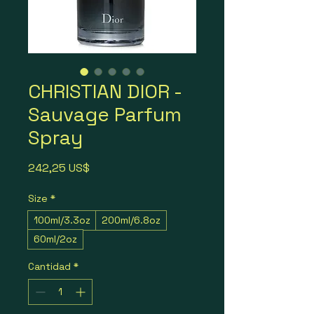
CHRISTIAN DIOR -
Sauvage Parfum
Spray
Precio
242,25 US$
Size
*
100ml/3.3oz
200ml/6.8oz
60ml/2oz
Cantidad
*