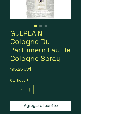
GUERLAIN -
Cologne Du
Parfumeur Eau De
Cologne Spray
Precio
195,25 US$
Cantidad
*
Agregar al carrito