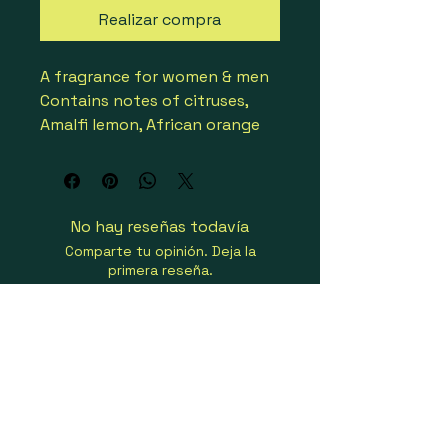
Realizar compra
A fragrance for women & men  
Contains notes of citruses, 
Amalfi lemon, African orange 
flower, mint, rosemary & 
lavender  Launched in 2010  
Recommended for day or 
warmer seasons wear

No hay reseñas todavía
3346470170537
Comparte tu opinión. Deja la
primera reseña.
Dejar una reseña