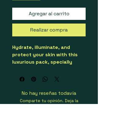
Agregar al carrito
Realizar compra
Hydrate, illuminate, and 
protect your skin with this 
luxurious pack, specially 
crafted by BYMANYC New 
York for a radiant, youthful 
glow all day long.
PREMIUM – NATURAL – 
No hay reseñas todavía
ORGANIC – AND VEGAN PACK
Comparte tu opinión. Deja la
primera reseña.
Dejar una reseña