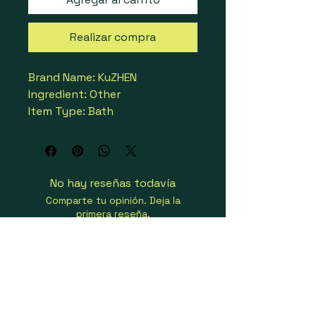
Realizar compra
Brand Name: KuZHEN
Ingredient: Other
Item Type: Bath
Origin: Mainland China
High-concerned chemical: 
None
Number of Pieces: One Unit
No hay reseñas todavía
Quantity: 1pcs
Comparte tu opinión. Deja la
Model Number: Bath Shower 
primera reseña.
Wash Cloth Towel
Choice: yes
Dejar una reseña
semi_Choice: yes