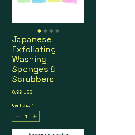
Japanese
Exfoliating
Washing
Sponges &
Scrubbers
Precio
8,99 US$
Cantidad
*
Agregar al carrito