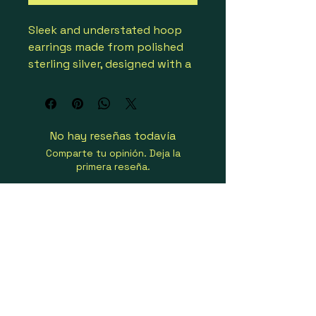
Sleek and understated hoop 
earrings made from polished 
sterling silver, designed with a 
clean, modern silhouette that 
adds a touch of subtle 
sophistication to any look.
No hay reseñas todavía
Comparte tu opinión. Deja la
primera reseña.
Dejar una reseña
Connect with Zenith &