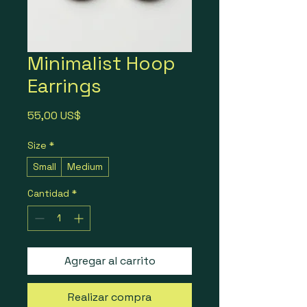
Minimalist Hoop
Earrings
Precio
55,00 US$
Size
*
Small
Medium
Cantidad
*
Agregar al carrito
Realizar compra