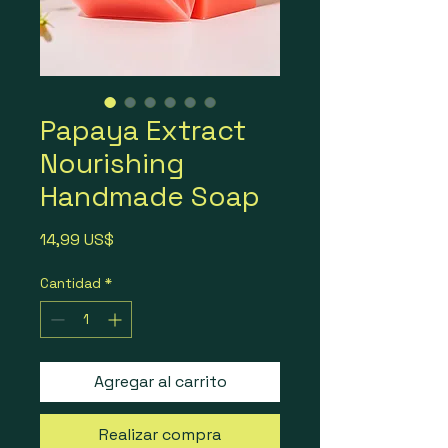
Papaya Extract
Nourishing
Handmade Soap
Precio
14,99 US$
Cantidad
*
Agregar al carrito
Realizar compra