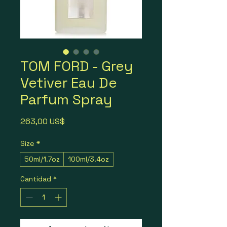
TOM FORD - Grey
Vetiver Eau De
Parfum Spray
Precio
263,00 US$
Size
*
50ml/1.7oz
100ml/3.4oz
Cantidad
*